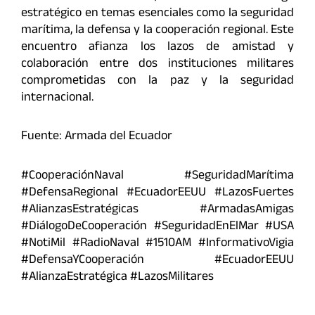
estratégico en temas esenciales como la seguridad
marítima, la defensa y la cooperación regional. Este
encuentro afianza los lazos de amistad y
colaboración entre dos instituciones militares
comprometidas con la paz y la seguridad
internacional.
Fuente: Armada del Ecuador
#CooperaciónNaval #SeguridadMarítima
#DefensaRegional #EcuadorEEUU #LazosFuertes
#AlianzasEstratégicas #ArmadasAmigas
#DiálogoDeCooperación #SeguridadEnElMar #USA
#NotiMil #RadioNaval #1510AM #InformativoVigia
#DefensaYCooperación #EcuadorEEUU
#AlianzaEstratégica #LazosMilitares