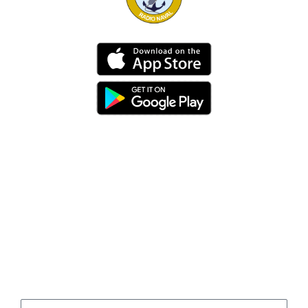
Dirección
Av. 25 de Julio – Base Naval Sur
Teléfonos
0994209939
Email
info@radionaval.com.ec
Suscribirme
Correo