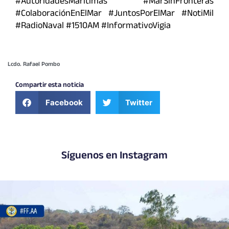
#AutoridadesMarítimas #MarSinFronteras
#ColaboraciónEnElMar #JuntosPorElMar #NotiMil
#RadioNaval #1510AM #InformativoVigia
Lcdo. Rafael Pombo
Compartir esta noticia
Facebook
Twitter
Síguenos en Instagram