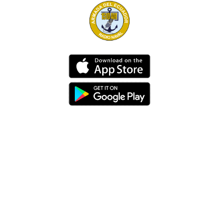
Dirección
Av. 25 de Julio – Base Naval Sur
Teléfonos
0994209939
Email
info@radionaval.com.ec