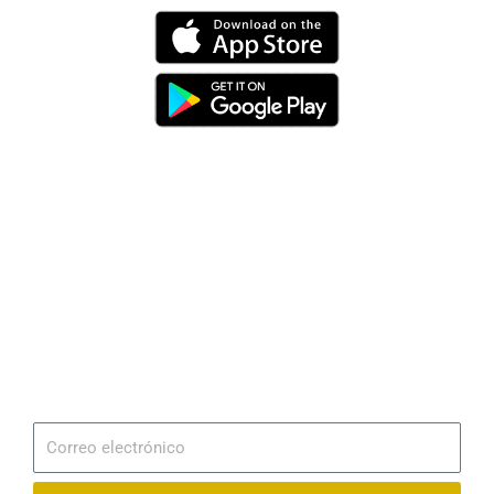
Dirección
Av. 25 de Julio – Base Naval Sur
Teléfonos
0994209939
Email
info@radionaval.com.ec
Suscribirme
Correo
electrónico