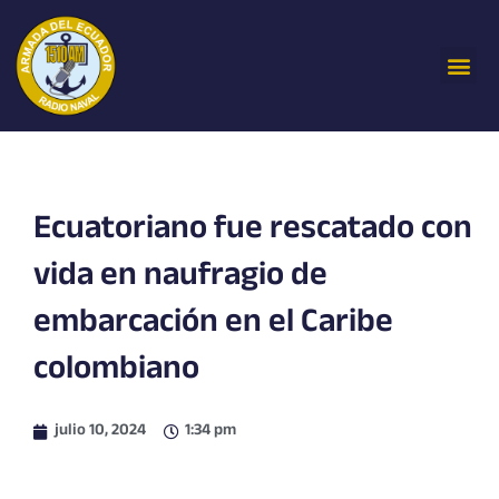
Ir
al
Me
contenido
Ecuatoriano fue rescatado con
vida en naufragio de
embarcación en el Caribe
colombiano
julio 10, 2024
1:34 pm