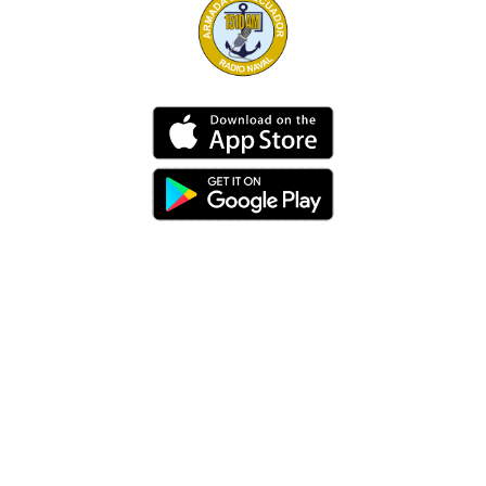
Dirección
Av. 25 de Julio – Base Naval Sur
Teléfonos
0994209939
Email
info@radionaval.com.ec