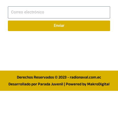
Suscribirme
Correo
electrónico
Enviar
Síguenos en redes
F
I
T
a
n
w
c
s
i
e
t
t
Derechos Reservados © 2023 - radionaval.com.ec
b
a
t
Desarrollado por
Parada Juvenil
| Powered by
MakroDigital
o
g
e
o
r
r
k
a
m