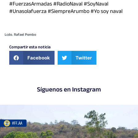
#FuerzasArmadas #RadioNaval #SoyNaval
#Unasolafuerza #SiempreArumbo #Yo soy naval
Lcdo. Rafael Pombo
Compartir esta noticia
Facebook
Twitter
Síguenos en Instagram