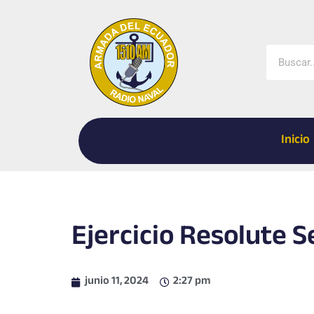
Ir
al
contenido
Buscar
Inicio
Ejercicio Resolute S
junio 11, 2024
2:27 pm