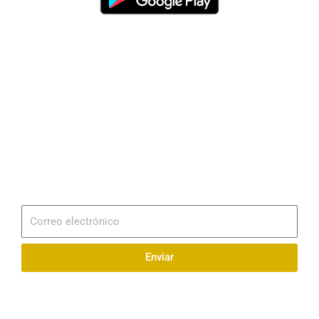
Dirección
Av. 25 de Julio – Base Naval Sur
Teléfonos
0994209939
Email
info@radionaval.com.ec
Suscribirme
Correo
electrónico
Enviar
Síguenos en redes