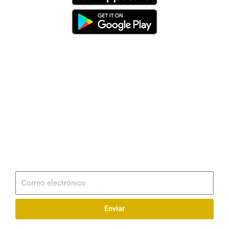
Dirección
Av. 25 de Julio – Base Naval Sur
Teléfonos
0994209939
Email
info@radionaval.com.ec
Suscribirme
Correo
electrónico
Enviar