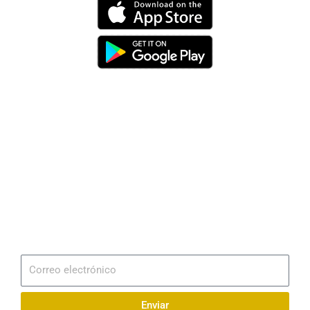
Dirección
Av. 25 de Julio – Base Naval Sur
Teléfonos
0994209939
Email
info@radionaval.com.ec
Suscribirme
Correo
electrónico
Enviar