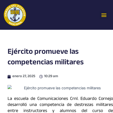
Ir
al
Me
contenido
Ejército promueve las
competencias militares
enero 27, 2025
10:29 am
La escuela de Comunicaciones Crnl. Eduardo Cornejo
desarrolló una competencia de destrezas militares
entre instructores y alumnos del curso de