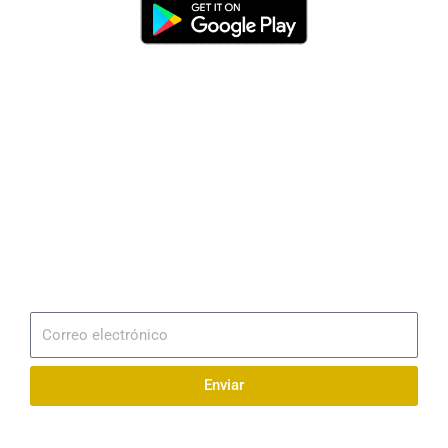
Dirección
Av. 25 de Julio – Base Naval Sur
Teléfonos
0994209939
Email
info@radionaval.com.ec
Suscribirme
Correo
electrónico
Enviar