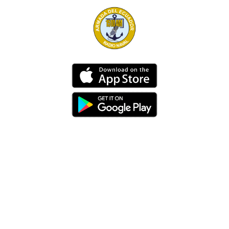
Dirección
Av. 25 de Julio – Base Naval Sur
Teléfonos
0994209939
Email
info@radionaval.com.ec