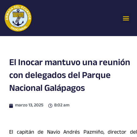
Ir
al
Me
contenido
El Inocar mantuvo una reunión
con delegados del Parque
Nacional Galápagos
marzo 13, 2025
8:02 am
El capitán de Navío Andrés Pazmiño, director del