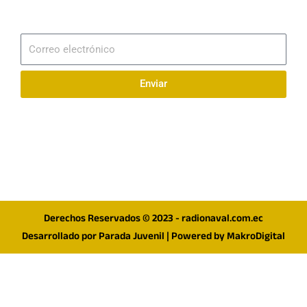
Suscribirme
Correo
electrónico
Enviar
Síguenos en redes
F
I
T
a
n
w
c
s
i
e
t
t
Derechos Reservados © 2023 - radionaval.com.ec
b
a
t
Desarrollado por
Parada Juvenil
| Powered by
MakroDigital
o
g
e
o
r
r
k
a
m