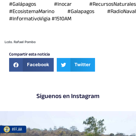
#Galápagos #Inocar #RecursosNaturales
#EcosistemaMarino #Galapagos #RadioNaval
#InformativoVigia #1510AM
Lcdo. Rafael Pombo
Compartir esta noticia
Facebook
Twitter
Síguenos en Instagram