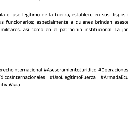
a el uso legítimo de la fuerza, establece en sus disposic
sus funcionarios; especialmente a quienes brindan aseso
 militares, así como en el patrocinio institucional. La j
echoInternacional #AsesoramientoJuridico #OperacionesM
dicosInternacionales #UsoLlegítimoFuerza #ArmadaEcu
tivoVigia