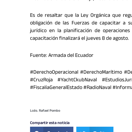
Es de resaltar que la Ley Orgánica que regul
obligación de las Fuerzas de capacitar a 
jurídico en la planificación de operaciones
capacitación finalizará el jueves 8 de agosto.
Fuente: Armada del Ecuador
#DerechoOperacional #DerechoMarítimo #Der
#CruzRoja #YachtCkubNaval #EstudiosJurí
#FiscalíaGeneralEstado #RadioNaval #Informa
Lcdo. Rafael Pombo
Compartir esta noticia