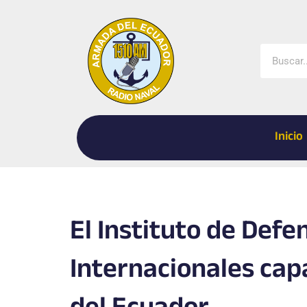
Ir
al
contenido
Buscar
Inicio
El Instituto de Defe
Internacionales cap