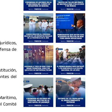
urídicos,
efensa de
titución,
antes del
arítimo,
el Comité