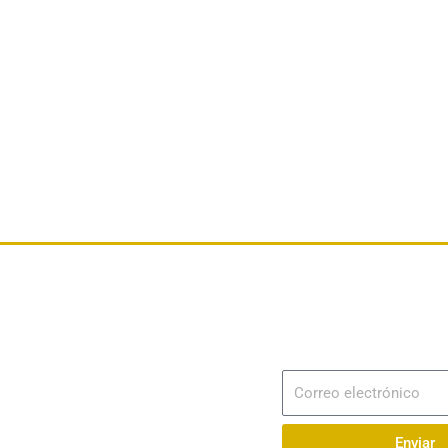
Dirección
Av. 25 de Julio – Base Naval Sur
Suscribir
Correo
Teléfonos
electrónico
0994209939
Enviar