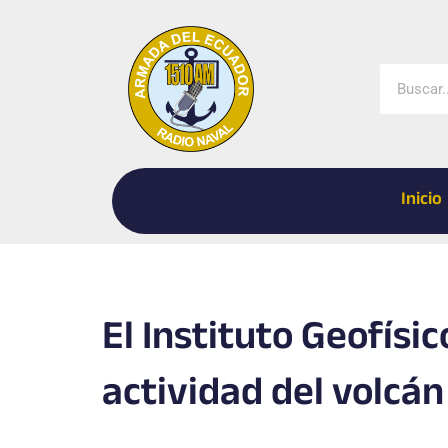
Ir
al
contenido
Buscar
Inicio
El Instituto Geofísi
actividad del volcá