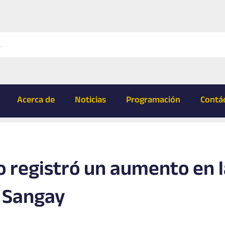
Acerca de
Noticias
Programación
Contá
co registró un aumento en 
n Sangay