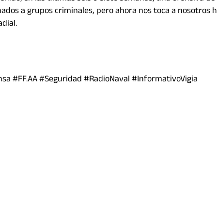
onados a grupos criminales, pero ahora nos toca a nosotros 
dial.
sa #FF.AA #Seguridad #RadioNaval #InformativoVigia