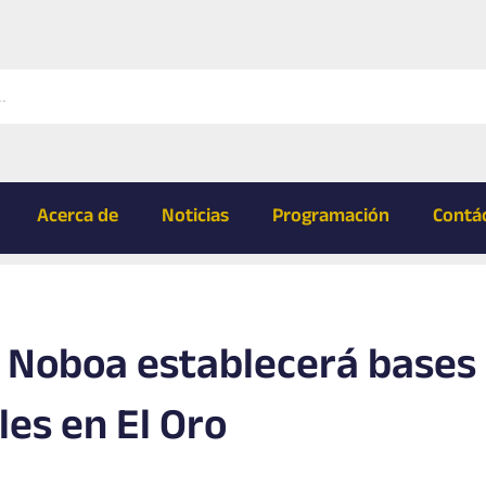
Acerca de
Noticias
Programación
Contá
l Noboa establecerá bases
les en El Oro