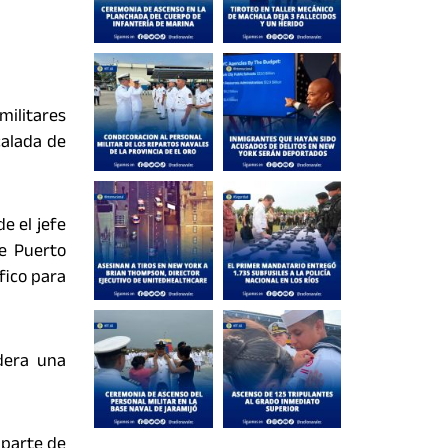
militares
calada de
e el jefe
de Puerto
fico para
dera una
 parte de