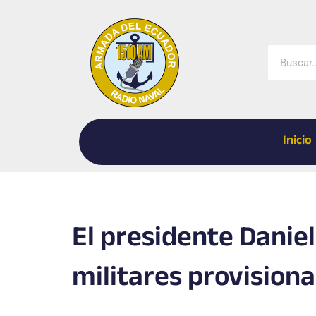
Ir
al
contenido
Buscar
Inicio
El presidente Danie
militares provisiona