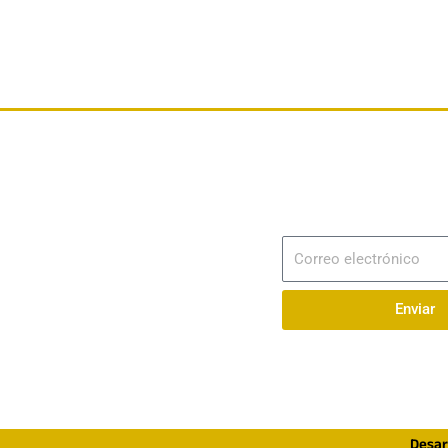
Dirección
Av. 25 de Julio – Base Naval Sur
Suscribir
Correo
Teléfonos
electrónico
0994209939
Enviar
Email
info@radionaval.com.ec
Desar