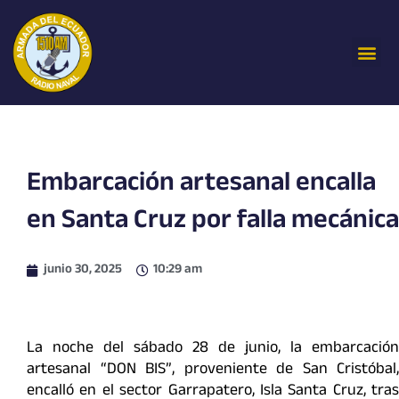
Ir
al
Me
contenido
Embarcación artesanal encalla
en Santa Cruz por falla mecánica
junio 30, 2025
10:29 am
La noche del sábado 28 de junio, la embarcación
artesanal “DON BIS”, proveniente de San Cristóbal,
encalló en el sector Garrapatero, Isla Santa Cruz, tras