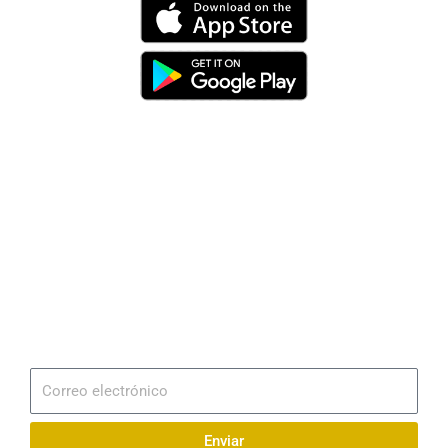
Dirección
Av. 25 de Julio – Base Naval Sur
Teléfonos
0994209939
Email
info@radionaval.com.ec
Suscribirme
Correo
electrónico
Enviar