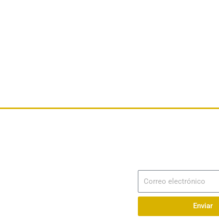
Dirección
Av. 25 de Julio – Base Naval Sur
Suscribir
Correo
Teléfonos
electrónico
0994209939
Enviar
Email