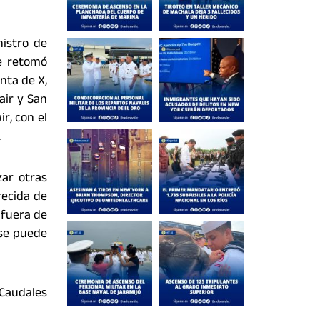
nistro de
se retomó
nta de X,
air y San
r, con el
.
zar otras
recida de
 fuera de
 se puede
Caudales