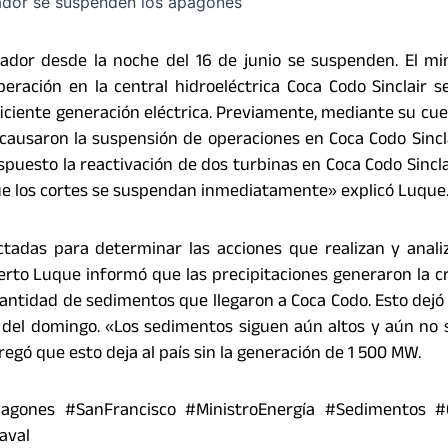
dor desde la noche del 16 de junio se suspenden. El mi
peración en la central hidroeléctrica Coca Codo Sinclair 
ficiente generación eléctrica. Previamente, mediante su cue
s causaron la suspensión de operaciones en Coca Codo Sincl
spuesto la reactivación de dos turbinas en Coca Codo Sinclai
e los cortes se suspendan inmediatamente» explicó Luque
ectadas para determinar las acciones que realizan y anali
erto Luque informó que las precipitaciones generaron la c
cantidad de sedimentos que llegaron a Coca Codo. Esto dejó
00 del domingo. «Los sedimentos siguen aún altos y aún no
gregó que esto deja al país sin la generación de 1 500 MW.
pagones #SanFrancisco #MinistroEnergía #Sedimentos #
aval