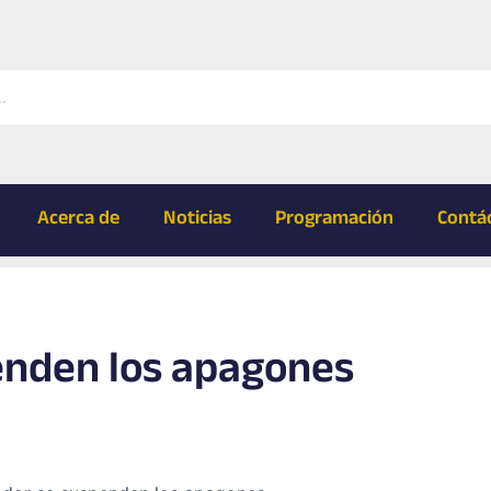
Acerca de
Noticias
Programación
Contá
enden los apagones