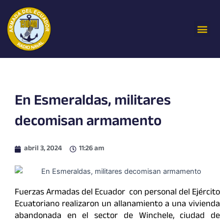
Ir
al
Me
contenido
En Esmeraldas, militares
decomisan armamento
abril 3, 2024
11:26 am
Fuerzas Armadas del Ecuador con personal del Ejército
Ecuatoriano realizaron un allanamiento a una vivienda
abandonada en el sector de Winchele, ciudad de