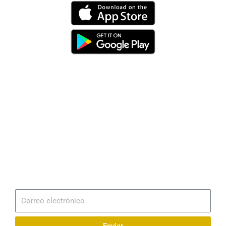
Dirección
Av. 25 de Julio – Base Naval Sur
Teléfonos
0994209939
Email
info@radionaval.com.ec
Suscribirme
Correo
electrónico