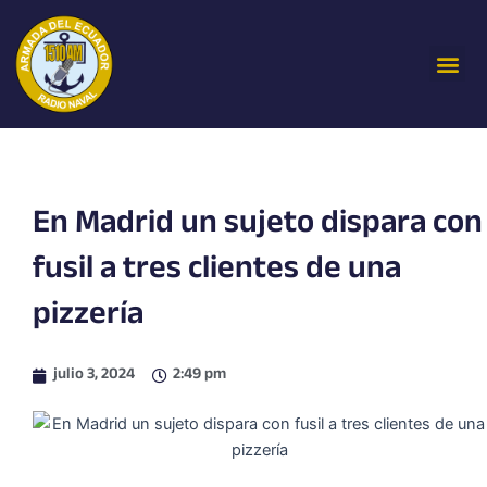
Ir
al
Me
contenido
En Madrid un sujeto dispara con
fusil a tres clientes de una
pizzería
julio 3, 2024
2:49 pm