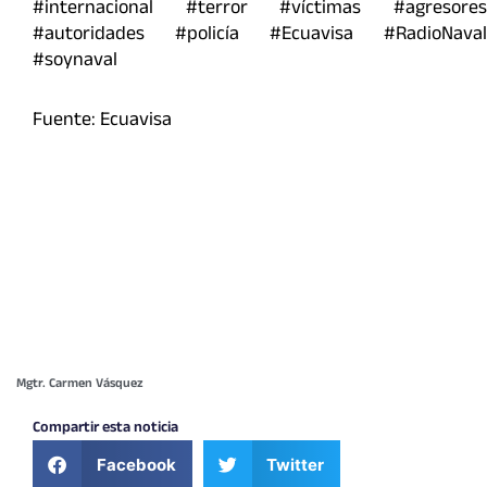
#internacional #terror #víctimas #agresores
#autoridades #policía #Ecuavisa #RadioNaval
#soynaval
Fuente: Ecuavisa
Mgtr. Carmen Vásquez
Compartir esta noticia
Facebook
Twitter