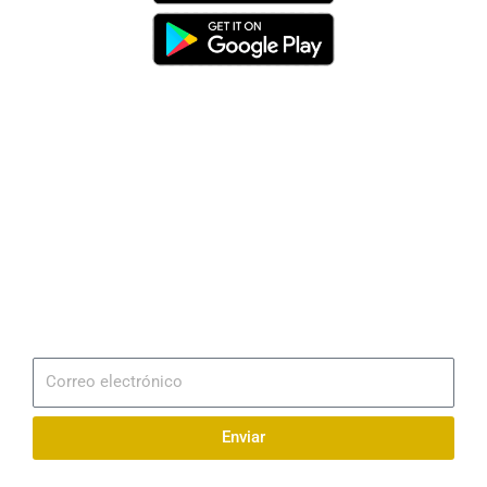
Dirección
Av. 25 de Julio – Base Naval Sur
Teléfonos
0994209939
Email
info@radionaval.com.ec
Suscribirme
Correo
electrónico
Enviar