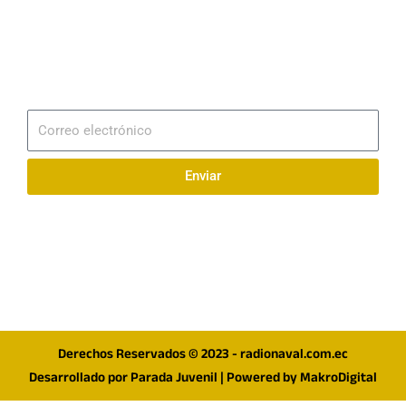
Email
info@radionaval.com.ec
Suscribirme
Correo
electrónico
Enviar
Síguenos en redes
F
I
T
a
n
w
c
s
i
e
t
t
Derechos Reservados © 2023 - radionaval.com.ec
b
a
t
Desarrollado por
Parada Juvenil
| Powered by
MakroDigital
o
g
e