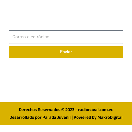
Email
info@radionaval.com.ec
Suscribirme
Correo
electrónico
Enviar
Síguenos en redes
F
I
T
a
n
w
c
s
i
e
t
t
Derechos Reservados © 2023 - radionaval.com.ec
b
a
t
Desarrollado por
Parada Juvenil
| Powered by
MakroDigital
o
g
e
o
r
r