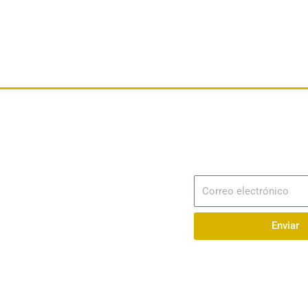
Dirección
Av. 25 de Julio – Base Naval Sur
Suscribir
Correo
Teléfonos
electrónico
0994209939
Enviar
Email
info@radionaval.com.ec