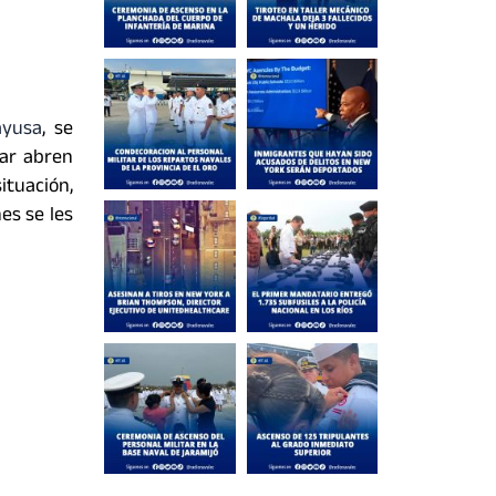
ayusa
, se
tar abren
ituación,
es se les