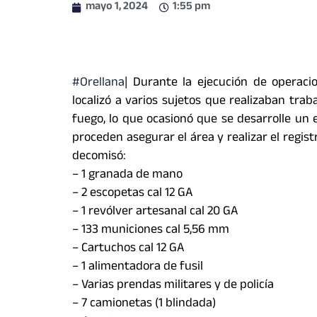
mayo 1, 2024
1:55 pm
#Orellana
| Durante la ejecución de operaci
localizó a varios sujetos que realizaban traba
fuego, lo que ocasionó que se desarrolle un e
proceden asegurar el área y realizar el regis
decomisó:
– 1 granada de mano
– 2 escopetas cal 12 GA
– 1 revólver artesanal cal 20 GA
– 133 municiones cal 5,56 mm
– Cartuchos cal 12 GA
– 1 alimentadora de fusil
– Varias prendas militares y de policía
– 7 camionetas (1 blindada)