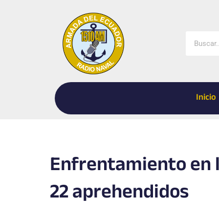
Ir
al
contenido
Buscar
Inicio
Enfrentamiento en l
22 aprehendidos