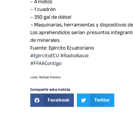
– 4 motos
– 1 cuadrón
– 350 gal de diésel
– Maquinarias, herramientas y dispositivos d
Los aprehendidos serían presuntos integrantes
de minerales.
Fuente: Ejército Ecuatoriano
#EjércitoECU #RadioNaval
#FFAAContigo
Lcdo. Rafael Pombo
Compartir esta noticia
Facebook
Twitter