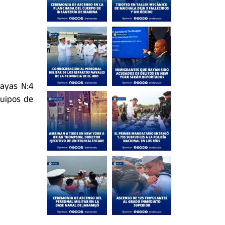
uayas N:4
quipos de