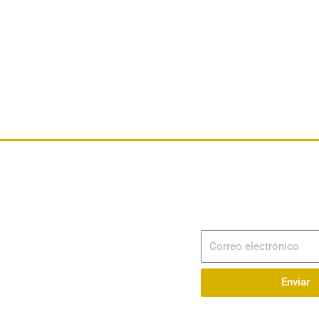
Dirección
Av. 25 de Julio – Base Naval Sur
Suscribir
Correo
Teléfonos
electrónico
0994209939
Enviar
Email
info@radionaval.com.ec