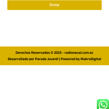
Enviar
Síguenos en redes
F
I
T
a
n
w
c
s
i
e
t
t
Derechos Reservados © 2023 - radionaval.com.ec
b
a
t
Desarrollado por
Parada Juvenil
| Powered by
MakroDigital
o
g
e
o
r
r
k
a
m