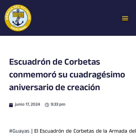
Ir
al
Me
contenido
Escuadrón de Corbetas
conmemoró su cuadragésimo
aniversario de creación
junio 17, 2024
9:33 pm
#Guayas
| El Escuadrón de Corbetas de la
Armada de