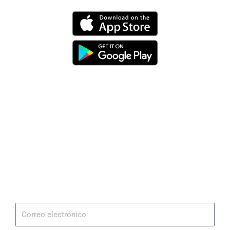
Dirección
Av. 25 de Julio – Base Naval Sur
Teléfonos
0994209939
Email
info@radionaval.com.ec
Suscribirme
Correo
electrónico