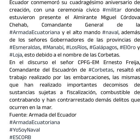
Ecuador
conmemoró su cuadragésimo aniversario de
creación, con una ceremonia cívico
#militar
dond
estuvieron presente el Almirante Miguel Córdova
Chehab, Comandante General de la
#ArmadaEcuatoriana
y el alto mando
#naval
, ademá
de los señores Gobernadores de las provincias de
#Esmeraldas
,
#Manabí
,
#LosRíos
,
#Galápagos
,
#ElOro
y
#Loja
, esto debido a el nombre de las Corbetas.
En el discurso el señor CPFG-EM Ernesto Freija,
Comandante del Escuadrón de
#Corbetas
, resaltó el
trabajo realizado por las embarcaciones, las mismas
que han realizado importantes decomisos de
sustancias sujetas a fiscalización, combustible de
contrabando y han contrarrestado demás delitos que
ocurren en la mar.
Fuente: Armada del Ecuador
#ArmadaEcuatoriana
#YoSoyNaval
#ESCORB