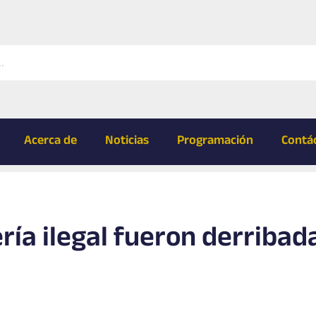
Acerca de
Noticias
Programación
Contá
ría ilegal fueron derribad