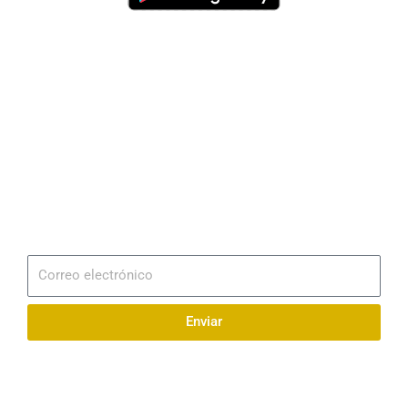
Dirección
Av. 25 de Julio – Base Naval Sur
Teléfonos
0994209939
Email
info@radionaval.com.ec
Suscribirme
Correo
electrónico
Enviar
Síguenos en redes