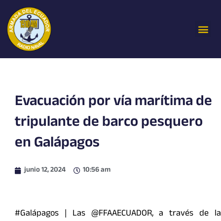
Ir
al
Me
contenido
Evacuación por vía marítima de
tripulante de barco pesquero
en Galápagos
junio 12, 2024
10:56 am
#Galápagos | Las @FFAAECUADOR, a través de la