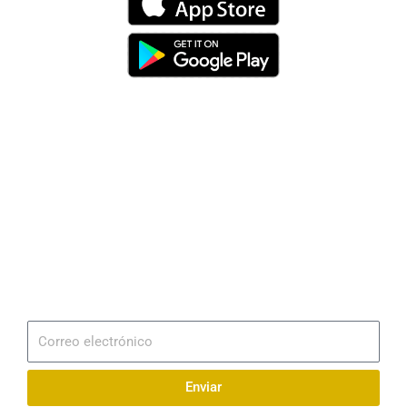
Dirección
Av. 25 de Julio – Base Naval Sur
Teléfonos
0994209939
Email
info@radionaval.com.ec
Suscribirme
Correo
electrónico
Enviar