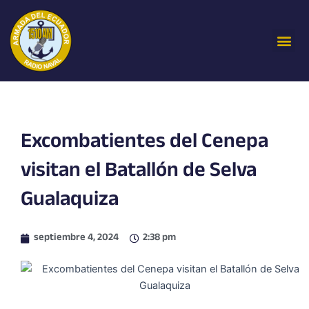
Ir
al
Me
contenido
Excombatientes del Cenepa
visitan el Batallón de Selva
Gualaquiza
septiembre 4, 2024
2:38 pm