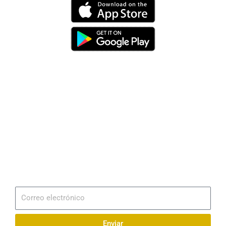
Dirección
Av. 25 de Julio – Base Naval Sur
Teléfonos
0994209939
Email
info@radionaval.com.ec
Suscribirme
Correo
electrónico
Enviar