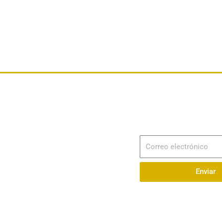
Dirección
Av. 25 de Julio – Base Naval Sur
Suscribir
Correo
Teléfonos
electrónico
0994209939
Enviar
Email
info@radionaval.com.ec