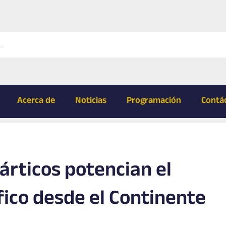
Acerca de
Noticias
Programación
Contá
árticos potencian el
fico desde el Continente