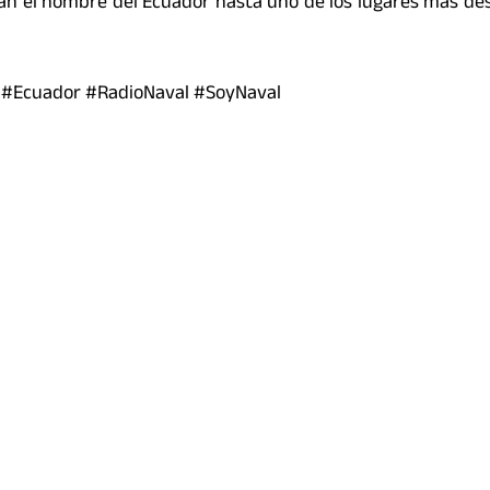
evan el nombre del Ecuador hasta uno de los lugares más de
 #Ecuador #RadioNaval #SoyNaval