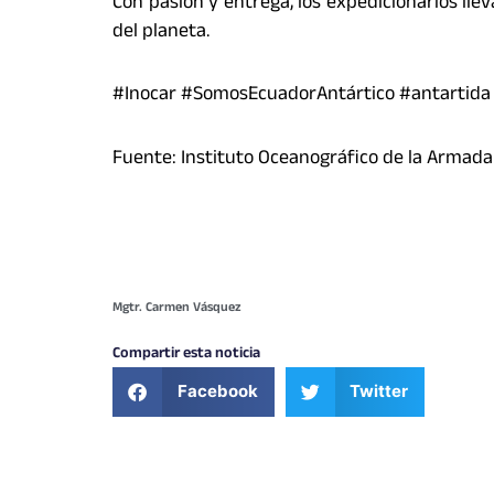
Con pasión y entrega, los expedicionarios ll
del planeta.
#Inocar #SomosEcuadorAntártico #antartida
Fuente: Instituto Oceanográfico de la Armada
Mgtr. Carmen Vásquez
Compartir esta noticia
Facebook
Twitter