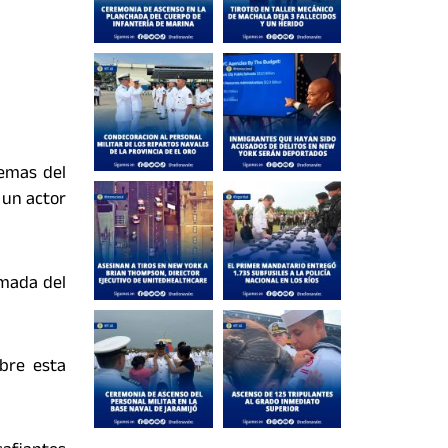
remas del
 un actor
rmada del
obre esta