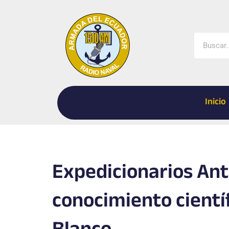
Ir
al
contenido
Buscar
Inicio
Expedicionarios Ant
conocimiento cientí