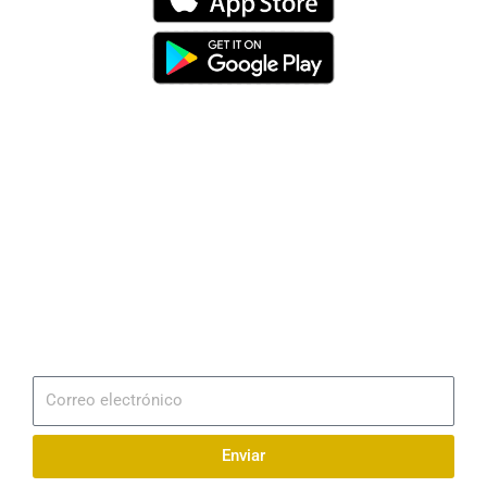
Dirección
Av. 25 de Julio – Base Naval Sur
Teléfonos
0994209939
Email
info@radionaval.com.ec
Suscribirme
Correo
electrónico
Enviar