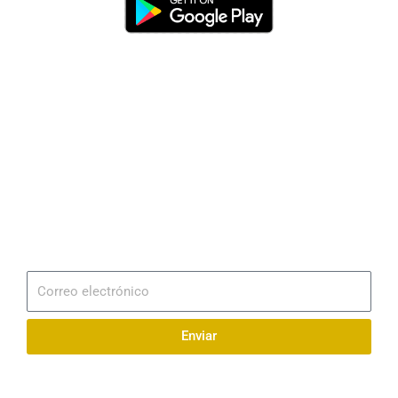
Dirección
Av. 25 de Julio – Base Naval Sur
Teléfonos
0994209939
Email
info@radionaval.com.ec
Suscribirme
Correo
electrónico
Enviar