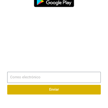
Dirección
Av. 25 de Julio – Base Naval Sur
Teléfonos
0994209939
Email
info@radionaval.com.ec
Suscribirme
Correo
electrónico
Enviar