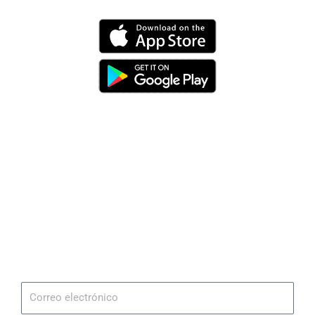
Dirección
Av. 25 de Julio – Base Naval Sur
Teléfonos
0994209939
Email
info@radionaval.com.ec
Suscribirme
Correo
electrónico