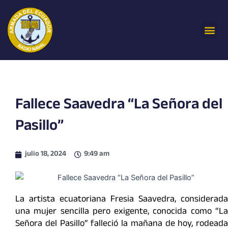
Ir
al
Me
contenido
Fallece Saavedra “La Señora del
Pasillo”
julio 18, 2024
9:49 am
La artista ecuatoriana Fresia Saavedra, considerada
una mujer sencilla pero exigente, conocida como “La
Señora del Pasillo” falleció la mañana de hoy, rodeada