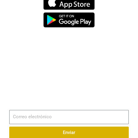
Dirección
Av. 25 de Julio – Base Naval Sur
Teléfonos
0994209939
Email
info@radionaval.com.ec
Suscribirme
Correo
electrónico
Enviar