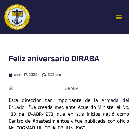
Ir
al
Me
contenido
Feliz aniversario DIRABA
abril 17, 2024
3:23 pm
Esta dirección tan importante de la
Armada de
Ecuador
fue creada mediante Acuerdo Ministerial No.
183 de 17-ABR-1973, que en sus inicios nació como
Centro de Abastecimientos y fue publicada con oficio
No. COGMAR-HL-05 de 07-JUN-1963.