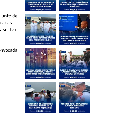
njunto de
s días.
s se han
convocada