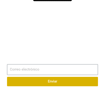
Dirección
Av. 25 de Julio – Base Naval Sur
Teléfonos
0994209939
Email
info@radionaval.com.ec
Suscribirme
Correo
electrónico
Enviar
Síguenos en redes