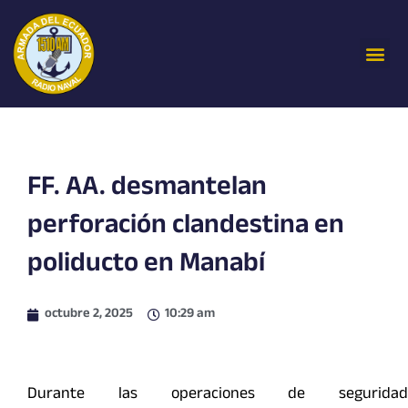
Ir
al
Me
contenido
FF. AA. desmantelan
perforación clandestina en
poliducto en Manabí
octubre 2, 2025
10:29 am
Durante las operaciones de seguridad