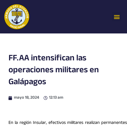
Ir
al
Me
contenido
FF.AA intensifican las
operaciones militares en
Galápagos
mayo 18, 2024
12:13 am
En la región Insular, efectivos militares realizan permanentes