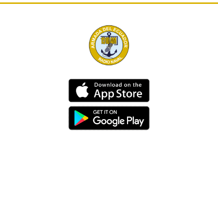
Dirección
Av. 25 de Julio – Base Naval Sur
Teléfonos
0994209939
Email