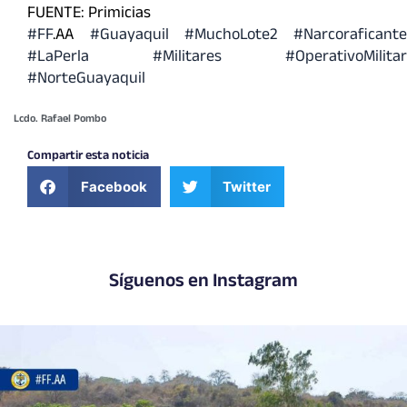
FUENTE: Primicias
#FF
.AA
#Guayaquil
#MuchoLote2
#Narcoraficant
#LaPerla
#Militares
#OperativoMilitar
#NorteGuayaquil
Lcdo. Rafael Pombo
Compartir esta noticia
Facebook
Twitter
Síguenos en Instagram