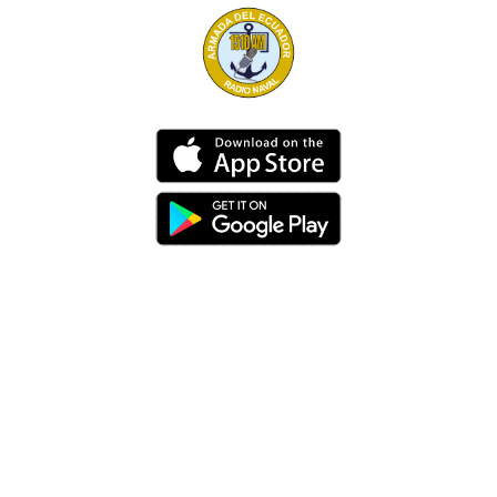
Dirección
Av. 25 de Julio – Base Naval Sur
Teléfonos
0994209939
Email
info@radionaval.com.ec