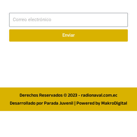
Suscribirme
Correo
electrónico
Enviar
Síguenos en redes
F
I
T
a
n
w
c
s
i
e
t
t
Derechos Reservados © 2023 - radionaval.com.ec
b
a
t
Desarrollado por
Parada Juvenil
| Powered by
MakroDigital
o
g
e
o
r
r
k
a
m