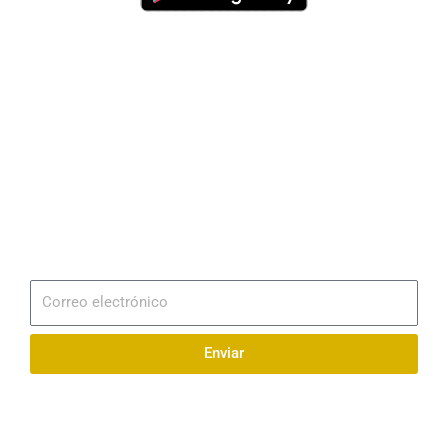
Dirección
Av. 25 de Julio – Base Naval Sur
Teléfonos
0994209939
Email
info@radionaval.com.ec
Suscribirme
Correo
electrónico
Enviar
Síguenos en redes