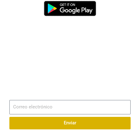
Dirección
Av. 25 de Julio – Base Naval Sur
Teléfonos
0994209939
Email
info@radionaval.com.ec
Suscribirme
Correo
electrónico
Enviar