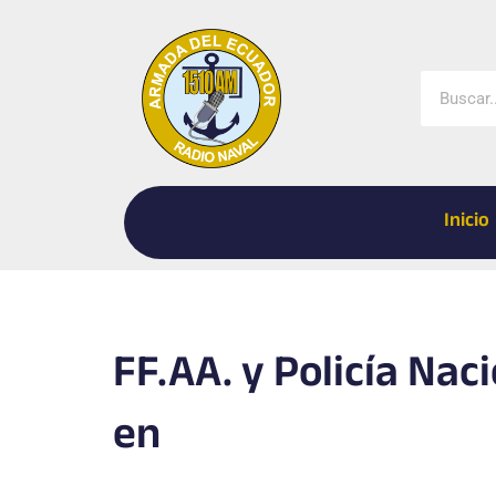
Ir
al
contenido
Buscar
Inicio
FF.AA. y Policía Nac
en