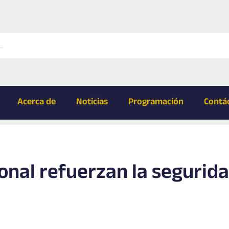
Acerca de
Noticias
Programación
Contá
ional refuerzan la segurid