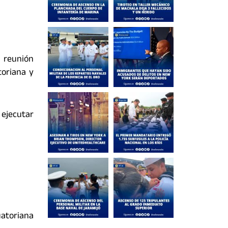
 reunión
toriana y
ejecutar
atoriana