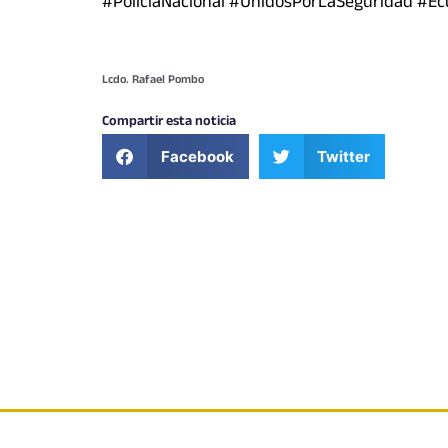
#PolicíaNacional #UnidosPorLaSeguridad #Ec
Lcdo. Rafael Pombo
Compartir esta noticia
Facebook
Twitter