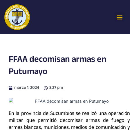
Ir
al
Me
contenido
FFAA decomisan armas en
Putumayo
marzo 1, 2024
3:27 pm
En la provincia de Sucumbíos se realizó una operación
militar que permitió decomisar armas de fuego y
armas blancas, municiones, medios de comunicación y