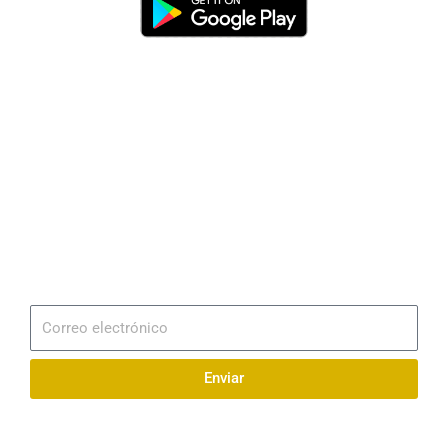
Dirección
Av. 25 de Julio – Base Naval Sur
Teléfonos
0994209939
Email
info@radionaval.com.ec
Suscribirme
Correo
electrónico
Enviar