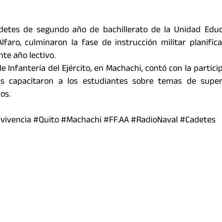
adetes de segundo año de bachillerato de la Unidad Edu
lfaro, culminaron la fase de instrucción militar planific
te año lectivo.
e Infantería del Ejército, en Machachi, contó con la partici
nes capacitaron a los estudiantes sobre temas de super
os.
ervivencia #Quito #Machachi #FF.AA #RadioNaval #Cadetes