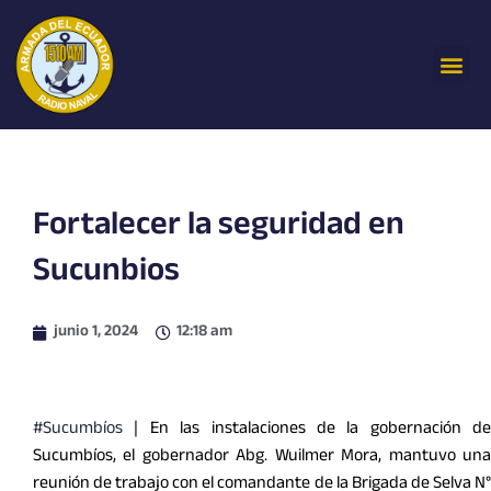
Ir
al
Me
contenido
Fortalecer la seguridad en
Sucunbios
junio 1, 2024
12:18 am
#Sucumbíos
| En las instalaciones de la gobernación de
Sucumbíos, el gobernador Abg. Wuilmer Mora, mantuvo una
reunión de trabajo con el comandante de la Brigada de Selva N°