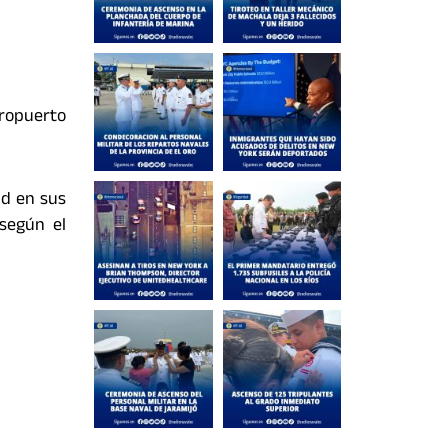
eropuerto
ad en sus
 según el