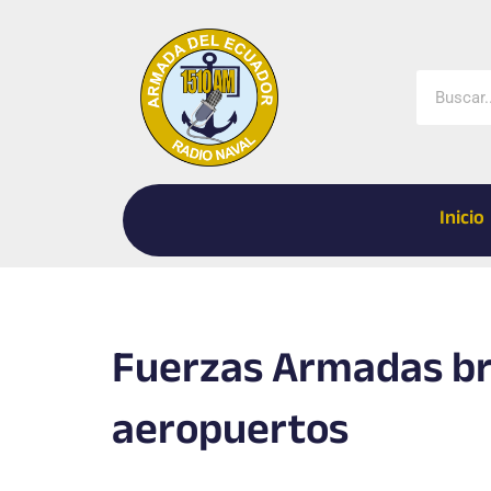
Ir
al
contenido
Buscar
Inicio
Fuerzas Armadas bri
aeropuertos