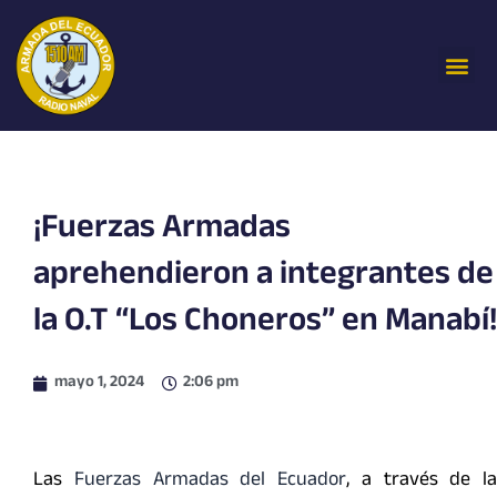
Ir
al
Me
contenido
¡Fuerzas Armadas
aprehendieron a integrantes de
la O.T “Los Choneros” en Manabí!
mayo 1, 2024
2:06 pm
Las
Fuerzas Armadas del Ecuador
, a través de la