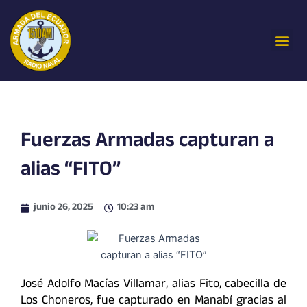
Ir
al
Me
contenido
Fuerzas Armadas capturan a
alias “FITO”
junio 26, 2025
10:23 am
José Adolfo Macías Villamar, alias Fito, cabecilla de
Los Choneros, fue capturado en Manabí gracias al