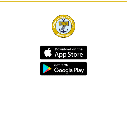
Dirección
Av. 25 de Julio – Base Naval Sur
Teléfonos
0994209939
Email