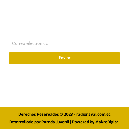
0994209939
Email
info@radionaval.com.ec
Suscribirme
Correo
electrónico
Enviar
Síguenos en redes
F
I
T
a
n
w
c
s
i
e
t
t
Derechos Reservados © 2023 - radionaval.com.ec
b
a
t
Desarrollado por
Parada Juvenil
| Powered by
MakroDigital
o
g
e