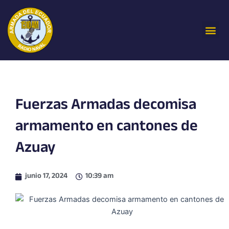
Ir
al
Me
contenido
Fuerzas Armadas decomisa
armamento en cantones de
Azuay
junio 17, 2024
10:39 am